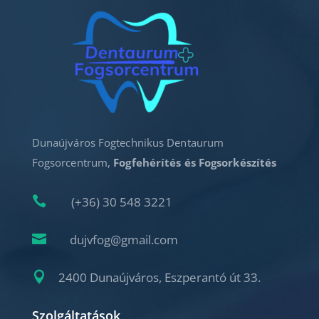
Dunaújváros Fogtechnikus Dentaurum
Fogsorcentrum,
Fogfehérítés és Fogsorkészítés

(+36) 30 548 3221

dujvfog@gmail.com

2400 Dunaújváros, Eszperantó út 33.
Szolgáltatások