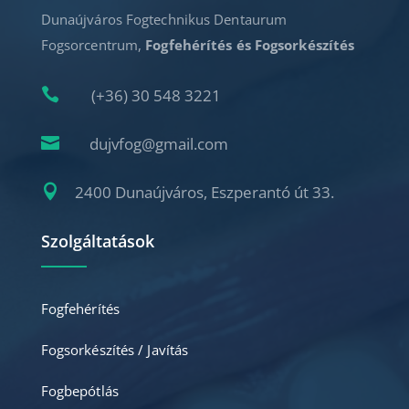
Dunaújváros Fogtechnikus Dentaurum
Fogsorcentrum,
Fogfehérítés és Fogsorkészítés

(+36) 30 548 3221

dujvfog@gmail.com

2400 Dunaújváros, Eszperantó út 33.
Szolgáltatások
Fogfehérítés
Fogsorkészítés / Javítás
Fogbepótlás