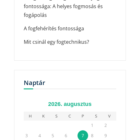
fontossága: A helyes fogmosás és
fogápolás
A fogfehérítés fontossága
Mit csinál egy fogtechnikus?
Naptár
2026. augusztus
H
K
S
C
P
S
V
1
2
3
4
5
6
7
8
9